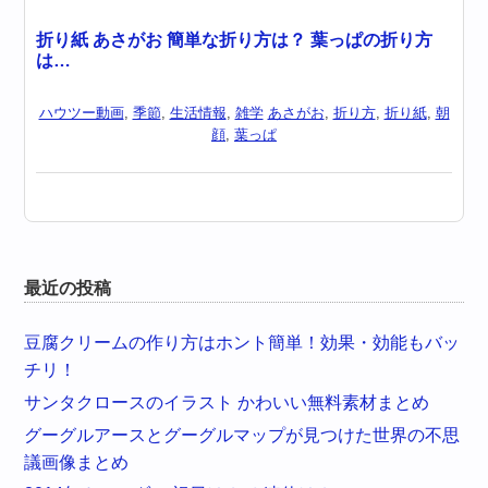
折り紙 あさがお 簡単な折り方は？ 葉っぱの折り方
は…
ハウツー動画
,
季節
,
生活情報
,
雑学
あさがお
,
折り方
,
折り紙
,
朝
顔
,
葉っぱ
最近の投稿
豆腐クリームの作り方はホント簡単！効果・効能もバッ
チリ！
サンタクロースのイラスト かわいい無料素材まとめ
グーグルアースとグーグルマップが見つけた世界の不思
議画像まとめ