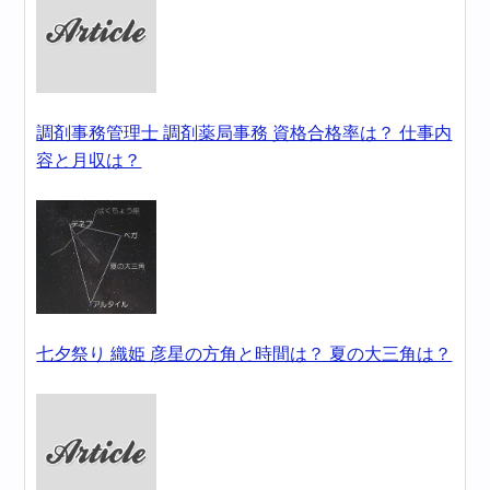
調剤事務管理士 調剤薬局事務 資格合格率は？ 仕事内
容と月収は？
七夕祭り 織姫 彦星の方角と時間は？ 夏の大三角は？