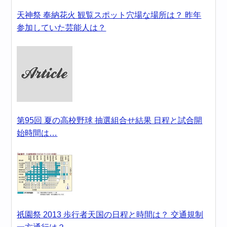
天神祭 奉納花火 観覧スポット穴場な場所は？ 昨年
参加していた芸能人は？
第95回 夏の高校野球 抽選組合せ結果 日程と試合開
始時間は…
祇園祭 2013 歩行者天国の日程と時間は？ 交通規制