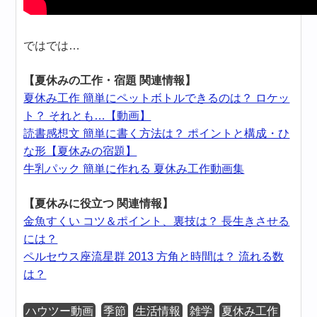
ではでは…
【夏休みの工作・宿題 関連情報】
夏休み工作 簡単にペットボトルできるのは？ ロケッ
ト？ それとも…【動画】
読書感想文 簡単に書く方法は？ ポイントと構成・ひ
な形【夏休みの宿題】
牛乳パック 簡単に作れる 夏休み工作動画集
【夏休みに役立つ 関連情報】
金魚すくい コツ＆ポイント、裏技は？ 長生きさせる
には？
ペルセウス座流星群 2013 方角と時間は？ 流れる数
は？
ハウツー動画
季節
生活情報
雑学
夏休み工作