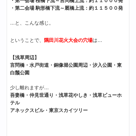
・第一会場 桜橋下流～言問橋上流：約１１０００発
・第二会場 駒形橋下流～厩橋上流：約１１５００発
…と、こんな感じ。
ということで、
隅田川花火大会の穴場
は…
【浅草周辺】
言問橋・水戸街道・銅像堀公園周辺・汐入公園・東
白鬚公園
少し離れますが…
吾妻橋・仲見世通り・浅草花やしき・浅草ビューホ
テル
アネックスビル・東京スカイツリー