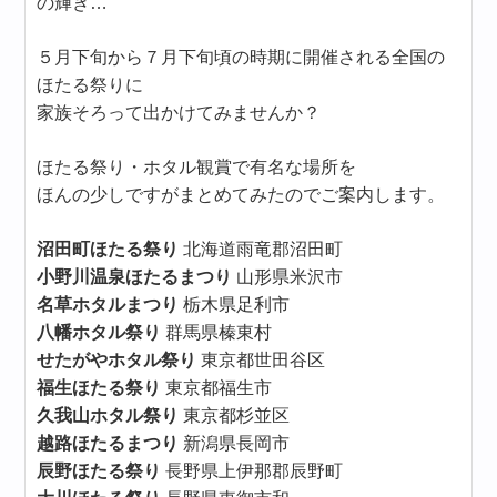
の輝き…
５月下旬から７月下旬頃の時期に開催される全国の
ほたる祭りに
家族そろって出かけてみませんか？
ほたる祭り・ホタル観賞で有名な場所を
ほんの少しですがまとめてみたのでご案内します。
沼田町ほたる祭り
北海道雨竜郡沼田町
小野川温泉ほたるまつり
山形県米沢市
名草ホタルまつり
栃木県足利市
八幡ホタル祭り
群馬県榛東村
せたがやホタル祭り
東京都世田谷区
福生ほたる祭り
東京都福生市
久我山ホタル祭り
東京都杉並区
越路ほたるまつり
新潟県長岡市
辰野ほたる祭り
長野県上伊那郡辰野町