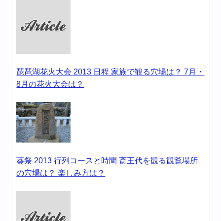
琵琶湖花火大会 2013 日程 家族で観る穴場は？ 7月・
8月の花火大会は？
葵祭 2013 行列コースと時間 斎王代を観る観覧場所
の穴場は？ 楽しみ方は？