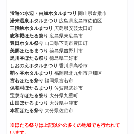
蛍遊の水辺・由加ホタルまつり
岡山県倉敷市
湯来温泉ホタルまつり
広島県広島市佐伯区
三段峡ホタルまつり
広島県安芸太田町
志和堀ほたる祭り
広島県東広島市
豊田ホタル祭り
山口県下関市豊田町
美郷ほたるまつり
徳島県吉野川市
黒川谷ほたる祭り
徳島県三好市
しおのえホタルまつり
香川県高松市
鞘ヶ谷ホタルまつり
福岡県北九州市戸畑区
宮若ほたる祭り
福岡県宮若市
保養村ほたるまつり
佐賀県武雄市
宝泉寺ほたる祭り
大分県九重町
山国ほたるまつり
大分県中津市
本匠ほたる祭り
大分県佐伯市
※ほたる祭りは上記以外の多くの地域でも行われて
います。