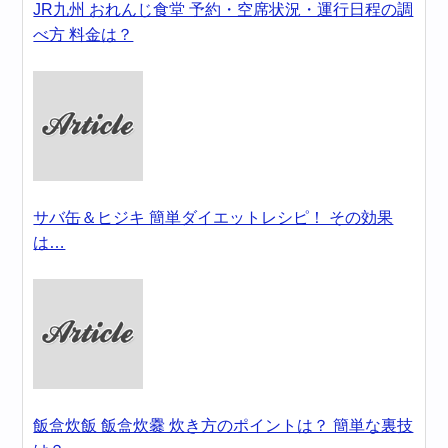
JR九州 おれんじ食堂 予約・空席状況・運行日程の調
べ方 料金は？
サバ缶＆ヒジキ 簡単ダイエットレシピ！ その効果
は…
飯盒炊飯 飯盒炊爨 炊き方のポイントは？ 簡単な裏技