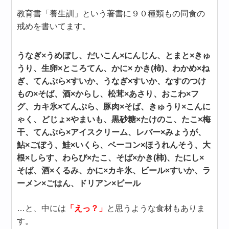
教育書「養生訓」という著書に９０種類もの同食の
戒めを書いてます。
うなぎ×うめぼし、だいこん×にんじん、とまと×きゅ
うり、生卵×ところてん、かに× かき(柿)、わかめ×ね
ぎ、てんぷら×すいか、うなぎ×すいか、なすのつけ
もの×そば、酒×からし、松茸×あさり、おこわ×フ
グ、カキ氷×てんぷら、豚肉×そば、きゅうり×こんに
ゃく、どじょ×やまいも、黒砂糖×たけのこ、たこ×梅
干、てんぷら×アイスクリーム、レバー×みょうが、
鮎×ごぼう、鮭×いくら、ベーコン×ほうれんそう、大
根×しらす、わらび×たこ、そば×かき(柿)、たにし×
そば、酒×くるみ、かに×カキ氷、ビール×すいか、ラ
ーメン×ごはん、ドリアン×ビール
…と、中には
「えっ？」
と思うような食材もありま
す。