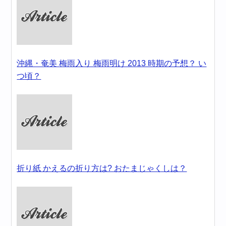
沖縄・奄美 梅雨入り 梅雨明け 2013 時期の予想？ い
つ頃？
折り紙 かえるの折り方は? おたまじゃくしは？