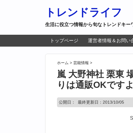
トレンドライフ
生活に役立つ情報から旬なトレンドキー
トップページ
運営者情報＆お問い
ホーム
>
芸能情報
>
嵐 大野神社 栗東 
りは通販OKです
公開日：
最終更新日：2013/10/05
S