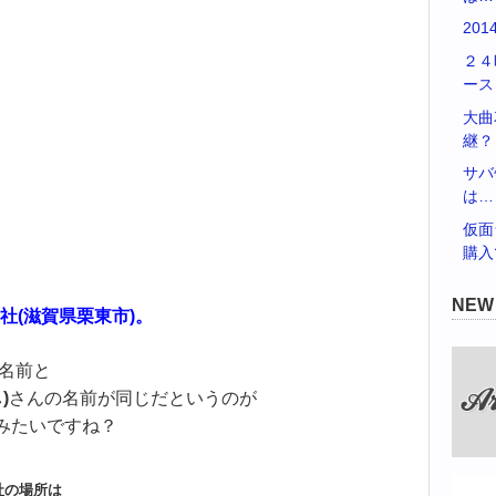
20
２４
ース
大曲
継？
サバ
は…
仮面
購入
NE
社(滋賀県栗東市)。
名前と
)
さんの名前が同じだというのが
るみたいですね？
社の場所は