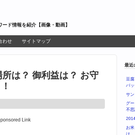
ワード情報を紹介【画像・動画】
合わせ
サイトマップ
最近
場所は？ 御利益は？ お守
豆腐
よ！
バッ
サン
グー
不思
20
ponsored Link
お米
は…