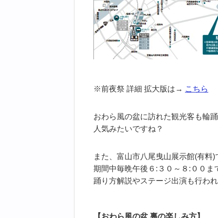
※前夜祭 詳細 拡大版は→
こちら
おわら風の盆に訪れた観光客も輪踊
人気みたいですね？
また、富山市八尾曳山展示館(有料)
期間中毎晩午後６:３０～８:００ま
踊り方解説やステージ出演も行われ
【おわら風の盆 裏の楽しみ方】