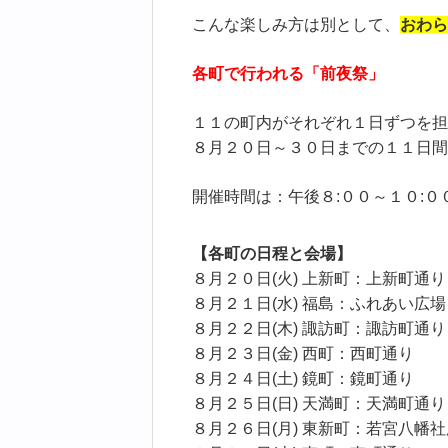
こんな楽しみ方は別として、
おわら
各町で行われる「前夜祭」
１１の町内がそれぞれ１日ずつを担
８月２０日～３０日までの１１日間
開催時間は：午後８:００～１０:００
【各町の日程と会場】
８月２０日(火) 上新町：上新町通り
８月２１日(水) 福島：ふれあい広
８月２２日(木) 諏訪町：諏訪町通り
８月２３日(金) 西町：西町通り
８月２４日(土) 鏡町：鏡町通り
８月２５日(日) 天満町：天満町通り
８月２６日(月) 東新町：若宮八幡