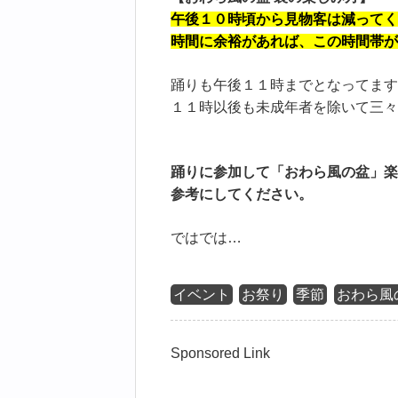
午後１０時頃から見物客は減ってく
時間に余裕があれば、この時間帯が
踊りも午後１１時までとなってます
１１時以後も未成年者を除いて三々
踊りに参加して「おわら風の盆」楽
参考にしてください。
ではでは…
イベント
お祭り
季節
おわら風
Sponsored Link