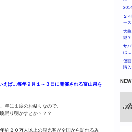
20
２４
ース
大曲
継？
サバ
は…
仮面
購入
NE
といえば…毎年９月１～３日に開催される富山県を
、年に１度のお祭りなので、
晩踊り明かすとか？？？
年約２０万人以上の観光客が全国から訪れるみ