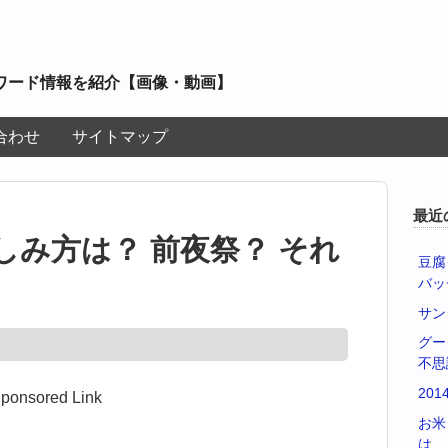
ワード情報を紹介【画像・動画】
合わせ
サイトマップ
最近
み方は？ 前夜祭？ それ
豆腐
バッ
サン
グー
不思
20
ponsored Link
お米
は…