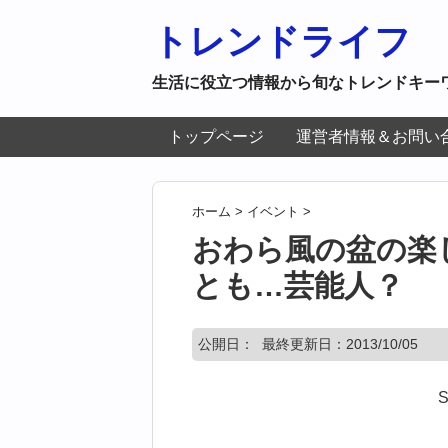
トレンドライフ
生活に役立つ情報から旬なトレンドキー
トップページ
運営者情報＆お問い
ホーム
>
イベント
>
おわら風の盆の楽し
とも…芸能人？
公開日：
最終更新日：2013/10/05
S