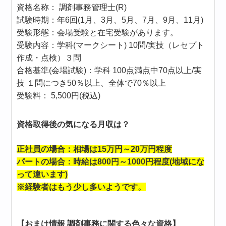
資格名称： 調剤事務管理士(R)
試験時期：年6回(1月、3月、5月、7月、9月、11月)
受験形態：会場受験と在宅受験があります。
受験内容：学科(マークシート) 10問/実技（レセプト
作成・点検）３問
合格基準(会場試験)：学科 100点満点中70点以上/実
技 １問につき50％以上、全体で70％以上
受験料： 5,500円(税込)
資格取得後の気になる月収は？
正社員の場合：相場は15万円～20万円程度
パートの場合：時給は800円～1000円程度(地域にな
って違います)
※経験者はもう少し多いようです。
【おまけ情報 調剤事務に関する色々な資格】