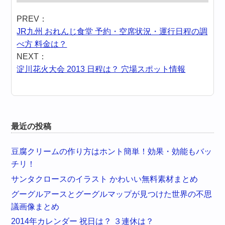
PREV：
JR九州 おれんじ食堂 予約・空席状況・運行日程の調
べ方 料金は？
NEXT：
淀川花火大会 2013 日程は？ 穴場スポット情報
最近の投稿
豆腐クリームの作り方はホント簡単！効果・効能もバッ
チリ！
サンタクロースのイラスト かわいい無料素材まとめ
グーグルアースとグーグルマップが見つけた世界の不思
議画像まとめ
2014年カレンダー 祝日は？ ３連休は？