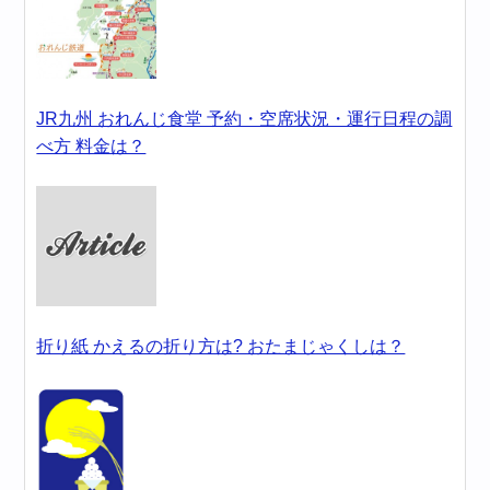
JR九州 おれんじ食堂 予約・空席状況・運行日程の調
べ方 料金は？
折り紙 かえるの折り方は? おたまじゃくしは？