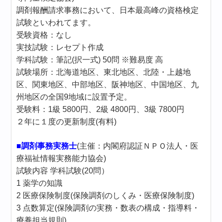
調剤報酬請求事務において、日本最高峰の資格検定
試験といわれてます。
受験資格：なし
実技試験：レセプト作成
学科試験：筆記(択一式) 50問 ※難易度 高
試験場所：北海道地区、東北地区、北陸・上越地
区、関東地区、中部地区、阪神地区、中国地区、九
州地区の全国9地域に設置予定。
受験料：1級 5800円、2級 4800円、3級 7800円
２年に１度の更新制度(有料)
■調剤事務実務士
(主催：内閣府認証ＮＰＯ法人・医
療福祉情報実務能力協会)
試験内容 学科試験(20問）
1 薬学の知識
2 医療保険制度(保険調剤のしくみ・医療保険制度)
3 点数算定(保険調剤の実務・数表の構成・指導料・
療養担当規則)