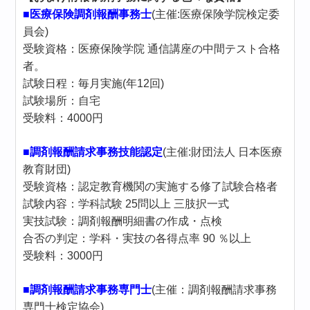
■医療保険調剤報酬事務士
(主催:医療保険学院検定委
員会)
受験資格：医療保険学院 通信講座の中間テスト合格
者。
試験日程：毎月実施(年12回)
試験場所：自宅
受験料：4000円
■調剤報酬請求事務技能認定
(主催:財団法人 日本医療
教育財団)
受験資格：認定教育機関の実施する修了試験合格者
試験内容：学科試験 25問以上 三肢択一式
実技試験：調剤報酬明細書の作成・点検
合否の判定：学科・実技の各得点率 90 ％以上
受験料：3000円
■調剤報酬請求事務専門士
(主催：調剤報酬請求事務
専門士検定協会)