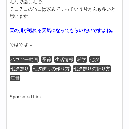
んなで楽しんで、
７日７日の当日は家族で…っていう皆さんも多いと
思います。
天の川が観れる天気になってもらいたいですよね。
ではでは…
ハウツー動画
季節
生活情報
雑学
七夕
七夕飾り
七夕飾りの作り方
七夕飾りの折り方
短冊
Sponsored Link