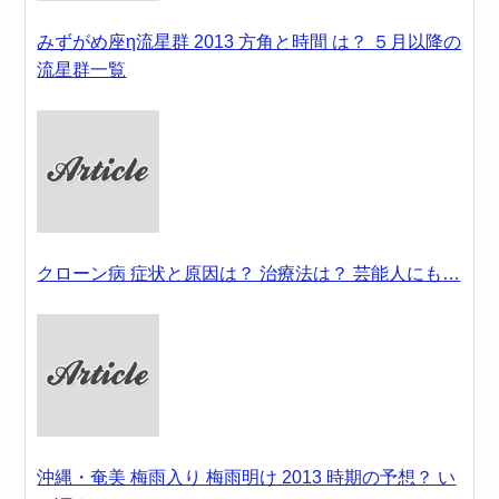
みずがめ座η流星群 2013 方角と時間 は？ ５月以降の
流星群一覧
クローン病 症状と原因は？ 治療法は？ 芸能人にも…
沖縄・奄美 梅雨入り 梅雨明け 2013 時期の予想？ い